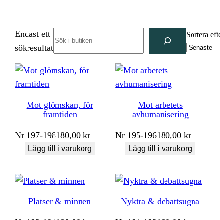
Endast ett
Search
Sortera eft
sökresultat
Mot glömskan, för
Mot arbetets
framtiden
avhumanisering
Nr
197-198
180,00
kr
Nr
195-196
180,00
kr
Lägg till i varukorg
Lägg till i varukorg
Platser & minnen
Nyktra & debattsugna