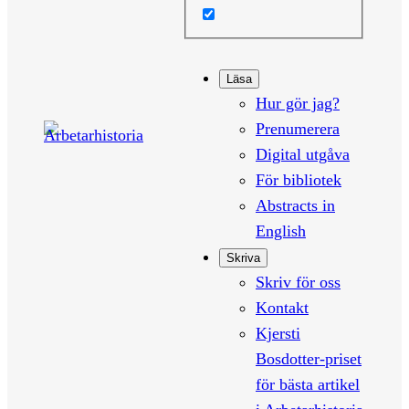
Läsa
Hur gör jag?
Prenumerera
Digital utgåva
För bibliotek
Abstracts in
English
Skriva
Skriv för oss
Kontakt
Kjersti
Bosdotter-priset
för bästa artikel