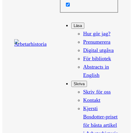
Läsa
Hur gör jag?
Prenumerera
Digital utgåva
För bibliotek
Abstracts in
English
Skriva
Skriv för oss
Kontakt
Kjersti
Bosdotter-priset
för bästa artikel