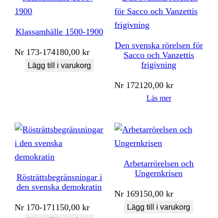
Klassamhälle 1500-1900
Den svenska rörelsen för
Nr
173-174
180,00
kr
Sacco och Vanzettis
frigivning
Lägg till i varukorg
Nr
172
120,00
kr
Läs mer
Arbetarrörelsen och
Ungernkrisen
Rösträttsbegränsningar i
den svenska demokratin
Nr
169
150,00
kr
Nr
170-171
150,00
kr
Lägg till i varukorg