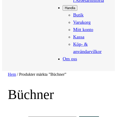
i Arbetarhistoria
Handla
Butik
Varukorg
Mitt konto
Kassa
Köp- &
användarvilkor
Om oss
Hem
/ Produkter märkta ”Büchner”
Büchner