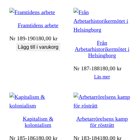
Framtidens arbete
Nr
189-190
180,00
kr
Från
Lägg till i varukorg
Arbetarhistorikermötet i
Helsingborg
Nr
187-188
180,00
kr
Läs mer
Kapitalism &
Arbetarrörelsens kamp
kolonialism
för rösträtt
Nr
185-186
180,00
kr
Nr
183-184
180,00
kr