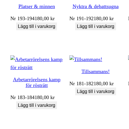
Platser & minnen
Nyktra & debattsugna
Nr
193-194
180,00
kr
Nr
191-192
180,00
kr
Lägg till i varukorg
Lägg till i varukorg
Tillsammans!
Arbetarrörelsens kamp
Nr
181-182
180,00
kr
för rösträtt
Lägg till i varukorg
Nr
183-184
180,00
kr
Lägg till i varukorg