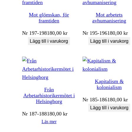
Mot glömskan, för
Mot arbetets
framtiden
avhumanisering
Nr
197-198
180,00
kr
Nr
195-196
180,00
kr
Lägg till i varukorg
Lägg till i varukorg
Kapitalism &
kolonialism
Från
Arbetarhistorikermötet i
Nr
185-186
180,00
kr
Helsingborg
Lägg till i varukorg
Nr
187-188
180,00
kr
Läs mer