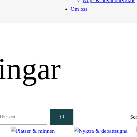
Köp- & användarvilkor
Om oss
ingar
rch
Sor