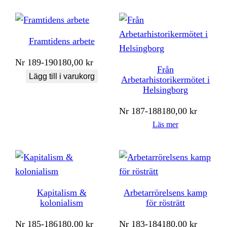
Framtidens arbete
Nr
189-190
180,00
kr
Från
Lägg till i varukorg
Arbetarhistorikermötet i
Helsingborg
Nr
187-188
180,00
kr
Läs mer
Kapitalism &
Arbetarrörelsens kamp
kolonialism
för rösträtt
Nr
185-186
180,00
kr
Nr
183-184
180,00
kr