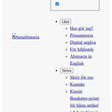
Läsa
Hur gör jag?
Prenumerera
Digital utgåva
För bibliotek
Abstracts in
English
Skriva
Skriv för oss
Kontakt
Kjersti
Bosdotter-priset
för bästa artikel