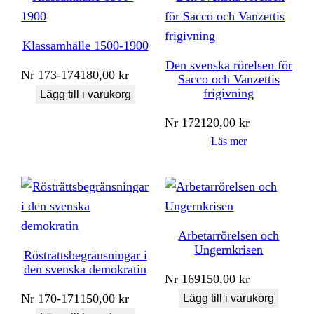
Klassamhälle 1500-1900
Den svenska rörelsen för
Nr
173-174
180,00
kr
Sacco och Vanzettis
frigivning
Lägg till i varukorg
Nr
172
120,00
kr
Läs mer
Arbetarrörelsen och
Ungernkrisen
Rösträttsbegränsningar i
den svenska demokratin
Nr
169
150,00
kr
Nr
170-171
150,00
kr
Lägg till i varukorg