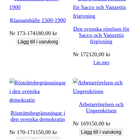
Klassamhälle 1500-1900
Den svenska rörelsen för
Nr
173-174
180,00
kr
Sacco och Vanzettis
frigivning
Lägg till i varukorg
Nr
172
120,00
kr
Läs mer
Arbetarrörelsen och
Ungernkrisen
Rösträttsbegränsningar i
den svenska demokratin
Nr
169
150,00
kr
Nr
170-171
150,00
kr
Lägg till i varukorg