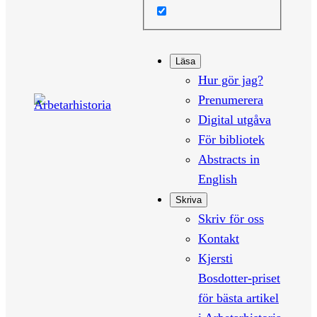
Läsa
Hur gör jag?
Prenumerera
Digital utgåva
För bibliotek
Abstracts in
English
Skriva
Skriv för oss
Kontakt
Kjersti
Bosdotter-priset
för bästa artikel