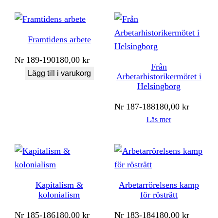
Framtidens arbete
Nr
189-190
180,00
kr
Från
Lägg till i varukorg
Arbetarhistorikermötet i
Helsingborg
Nr
187-188
180,00
kr
Läs mer
Kapitalism &
Arbetarrörelsens kamp
kolonialism
för rösträtt
Nr
185-186
180,00
kr
Nr
183-184
180,00
kr