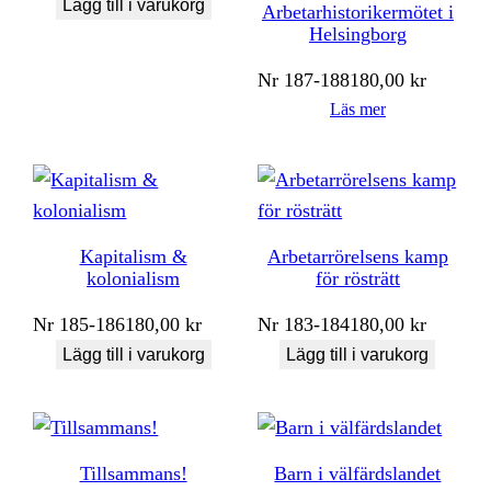
Lägg till i varukorg
Arbetarhistorikermötet i
Helsingborg
Nr
187-188
180,00
kr
Läs mer
Kapitalism &
Arbetarrörelsens kamp
kolonialism
för rösträtt
Nr
185-186
180,00
kr
Nr
183-184
180,00
kr
Lägg till i varukorg
Lägg till i varukorg
Tillsammans!
Barn i välfärdslandet