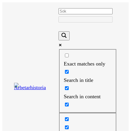
Hoppa
till
innehåll
Exact matches only
Search in title
Search in content