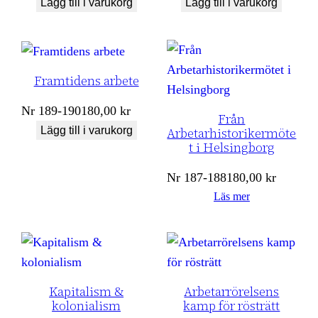
Lägg till i varukorg
Lägg till i varukorg
Framtidens arbete
Nr
189-190
180,00
kr
Från
Lägg till i varukorg
Arbetarhistorikermöte
t i Helsingborg
Nr
187-188
180,00
kr
Läs mer
Kapitalism &
Arbetarrörelsens
kolonialism
kamp för rösträtt