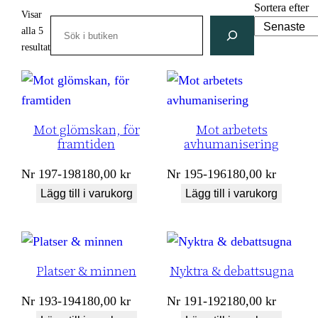
Sortera efter
Visar
Search
alla 5
Sortera
resultat
efter
senaste
Mot glömskan, för
Mot arbetets
framtiden
avhumanisering
Nr
197-198
180,00
kr
Nr
195-196
180,00
kr
Lägg till i varukorg
Lägg till i varukorg
Platser & minnen
Nyktra & debattsugna
Nr
193-194
180,00
kr
Nr
191-192
180,00
kr