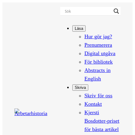
Hoppa
till
innehåll
Läsa
Hur gör jag?
Prenumerera
Digital utgåva
För bibliotek
Abstracts in
English
Skriva
Skriv för oss
Kontakt
Kjersti
Bosdotter-priset
för bästa artikel