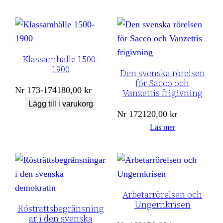
Klassamhälle 1500-
1900
Den svenska rörelsen
för Sacco och
Nr
173-174
180,00
kr
Vanzettis frigivning
Lägg till i varukorg
Nr
172
120,00
kr
Läs mer
Arbetarrörelsen och
Ungernkrisen
Rösträttsbegränsning
ar i den svenska