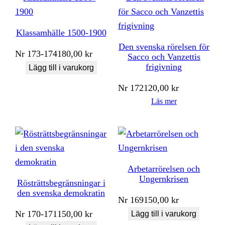
Klassamhälle 1500-1900
Den svenska rörelsen för
Nr
173-174
180,00
kr
Sacco och Vanzettis
frigivning
Lägg till i varukorg
Nr
172
120,00
kr
Läs mer
Arbetarrörelsen och
Ungernkrisen
Rösträttsbegränsningar i
den svenska demokratin
Nr
169
150,00
kr
Nr
170-171
150,00
kr
Lägg till i varukorg