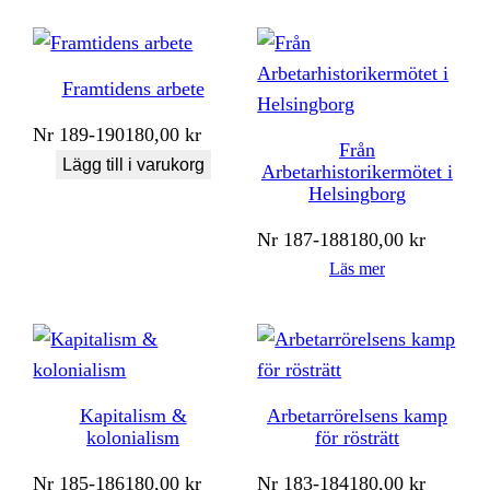
Framtidens arbete
Nr
189-190
180,00
kr
Från
Lägg till i varukorg
Arbetarhistorikermötet i
Helsingborg
Nr
187-188
180,00
kr
Läs mer
Kapitalism &
Arbetarrörelsens kamp
kolonialism
för rösträtt
Nr
185-186
180,00
kr
Nr
183-184
180,00
kr