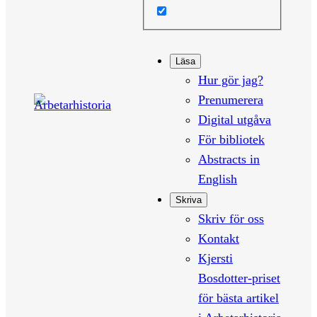
Läsa
Hur gör jag?
Prenumerera
Digital utgåva
För bibliotek
Abstracts in
English
Skriva
Skriv för oss
Kontakt
Kjersti
Bosdotter-priset
för bästa artikel