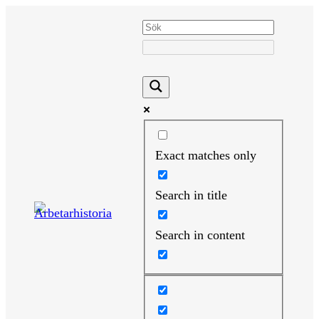
Hoppa
till
innehåll
Exact matches only
Search in title
Search in content