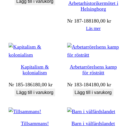
Lägg till i varukorg
Arbetarhistorikermötet i
Helsingborg
Nr
187-188
180,00
kr
Läs mer
Kapitalism &
Arbetarrörelsens kamp
kolonialism
för rösträtt
Nr
185-186
180,00
kr
Nr
183-184
180,00
kr
Lägg till i varukorg
Lägg till i varukorg
Tillsammans!
Barn i välfärdslandet