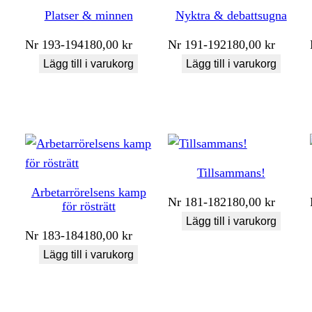
Platser & minnen
Nyktra & debattsugna
Nr
193-194
180,00
kr
Nr
191-192
180,00
kr
Lägg till i varukorg
Lägg till i varukorg
Tillsammans!
Arbetarrörelsens kamp
Nr
181-182
180,00
kr
för rösträtt
Lägg till i varukorg
Nr
183-184
180,00
kr
Lägg till i varukorg