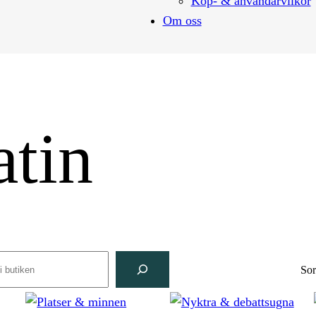
Köp- & användarvilkor
Om oss
atin
rch
Sor