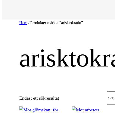
Hem
/ Produkter märkta ”arisktokratin”
arisktokr
Sea
Endast ett sökresultat