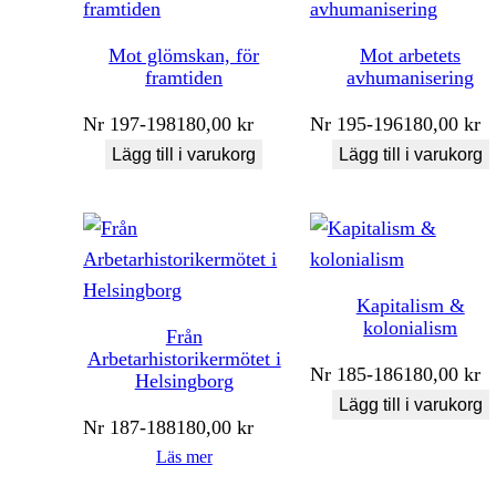
Mot glömskan, för
Mot arbetets
framtiden
avhumanisering
Nr
197-198
180,00
kr
Nr
195-196
180,00
kr
Lägg till i varukorg
Lägg till i varukorg
Kapitalism &
kolonialism
Från
Arbetarhistorikermötet i
Nr
185-186
180,00
kr
Helsingborg
Lägg till i varukorg
Nr
187-188
180,00
kr
Läs mer