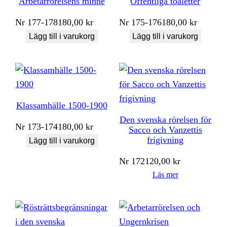
Arbetarrörelsens minne
Offentliga toaletter
Nr
177-178
180,00
kr
Nr
175-176
180,00
kr
Lägg till i varukorg
Lägg till i varukorg
Klassamhälle 1500-1900
Den svenska rörelsen för
Nr
173-174
180,00
kr
Sacco och Vanzettis
frigivning
Lägg till i varukorg
Nr
172
120,00
kr
Läs mer