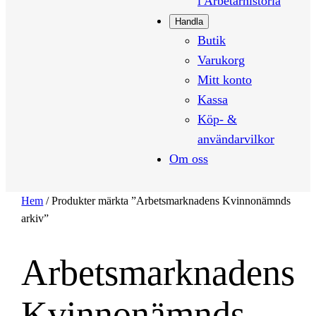
i Arbetarhistoria
Handla
Butik
Varukorg
Mitt konto
Kassa
Köp- &
användarvilkor
Om oss
Hem
/ Produkter märkta ”Arbetsmarknadens Kvinnonämnds
arkiv”
Arbetsmarknadens
Kvinnonämnds