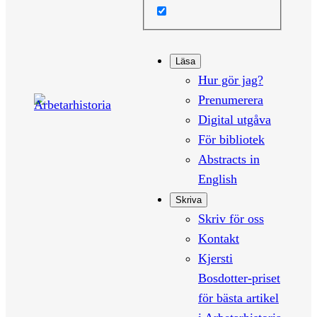
Läsa
Hur gör jag?
Prenumerera
Digital utgåva
För bibliotek
Abstracts in
English
Skriva
Skriv för oss
Kontakt
Kjersti
Bosdotter-priset
för bästa artikel