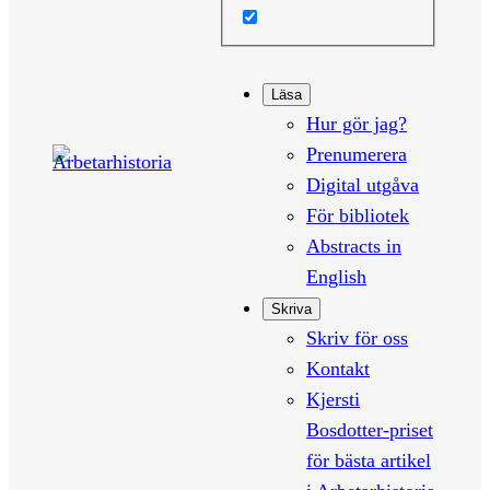
Läsa
Hur gör jag?
Prenumerera
Digital utgåva
För bibliotek
Abstracts in
English
Skriva
Skriv för oss
Kontakt
Kjersti
Bosdotter-priset
för bästa artikel