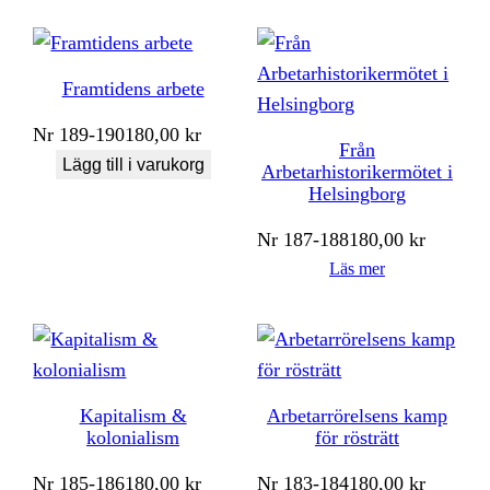
Framtidens arbete
Nr
189-190
180,00
kr
Från
Lägg till i varukorg
Arbetarhistorikermötet i
Helsingborg
Nr
187-188
180,00
kr
Läs mer
Kapitalism &
Arbetarrörelsens kamp
kolonialism
för rösträtt
Nr
185-186
180,00
kr
Nr
183-184
180,00
kr