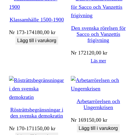
Klassamhälle 1500-1900
Den svenska rörelsen för
Nr
173-174
180,00
kr
Sacco och Vanzettis
frigivning
Lägg till i varukorg
Nr
172
120,00
kr
Läs mer
Arbetarrörelsen och
Ungernkrisen
Rösträttsbegränsningar i
den svenska demokratin
Nr
169
150,00
kr
Nr
170-171
150,00
kr
Lägg till i varukorg