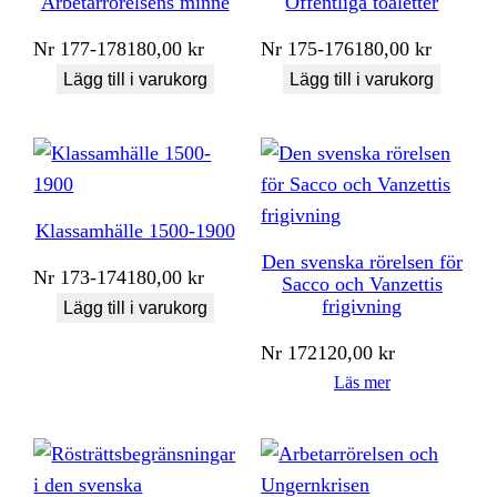
Arbetarrörelsens minne
Offentliga toaletter
Nr
177-178
180,00
kr
Nr
175-176
180,00
kr
Lägg till i varukorg
Lägg till i varukorg
Klassamhälle 1500-1900
Den svenska rörelsen för
Nr
173-174
180,00
kr
Sacco och Vanzettis
frigivning
Lägg till i varukorg
Nr
172
120,00
kr
Läs mer