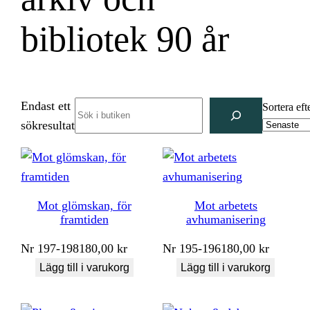
bibliotek 90 år
Endast ett
Search
Sortera eft
sökresultat
Mot glömskan, för
Mot arbetets
framtiden
avhumanisering
Nr
197-198
180,00
kr
Nr
195-196
180,00
kr
Lägg till i varukorg
Lägg till i varukorg