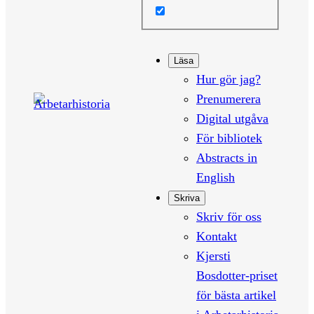
Läsa
Hur gör jag?
Prenumerera
Digital utgåva
För bibliotek
Abstracts in
English
Skriva
Skriv för oss
Kontakt
Kjersti
Bosdotter-priset
för bästa artikel