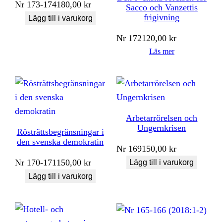
Nr
173-174
180,00
kr
Sacco och Vanzettis
frigivning
Lägg till i varukorg
Nr
172
120,00
kr
Läs mer
Arbetarrörelsen och
Ungernkrisen
Rösträttsbegränsningar i
den svenska demokratin
Nr
169
150,00
kr
Nr
170-171
150,00
kr
Lägg till i varukorg
Lägg till i varukorg