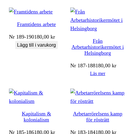
Framtidens arbete
Nr
189-190
180,00
kr
Från
Lägg till i varukorg
Arbetarhistorikermötet i
Helsingborg
Nr
187-188
180,00
kr
Läs mer
Kapitalism &
Arbetarrörelsens kamp
kolonialism
för rösträtt
Nr
185-186
180,00
kr
Nr
183-184
180,00
kr