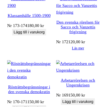
Klassamhälle 1500-1900
Den svenska rörelsen för
Nr
173-174
180,00
kr
Sacco och Vanzettis
frigivning
Lägg till i varukorg
Nr
172
120,00
kr
Läs mer
Arbetarrörelsen och
Ungernkrisen
Rösträttsbegränsningar i
den svenska demokratin
Nr
169
150,00
kr
Nr
170-171
150,00
kr
Lägg till i varukorg