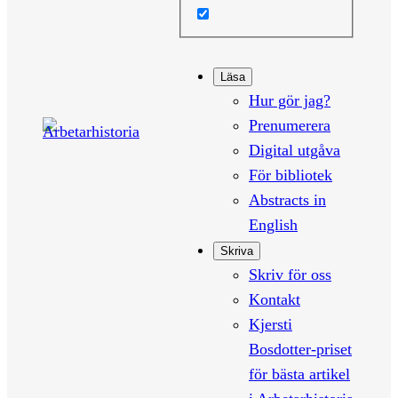
Läsa
Hur gör jag?
Prenumerera
Digital utgåva
För bibliotek
Abstracts in
English
Skriva
Skriv för oss
Kontakt
Kjersti
Bosdotter-priset
för bästa artikel