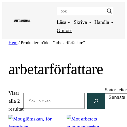
Hoppa
till
innehåll
Läsa
Skriva
Handla
Om oss
Hem
/ Produkter märkta ”arbetarförfattare”
arbetarförfattare
Sortera efter
Visar
Search
alla 2
Sortera
resultat
efter
senaste