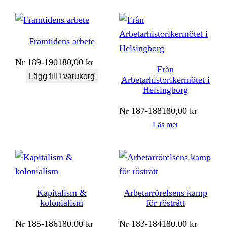
Framtidens arbete
Nr
189-190
180,00
kr
Från
Lägg till i varukorg
Arbetarhistorikermötet i
Helsingborg
Nr
187-188
180,00
kr
Läs mer
Kapitalism &
Arbetarrörelsens kamp
kolonialism
för rösträtt
Nr
185-186
180,00
kr
Nr
183-184
180,00
kr