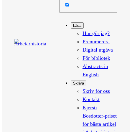
Läsa
Hur gör jag?
Prenumerera
Digital utgåva
För bibliotek
Abstracts in
English
Skriva
Skriv för oss
Kontakt
Kjersti
Bosdotter-priset
för bästa artikel