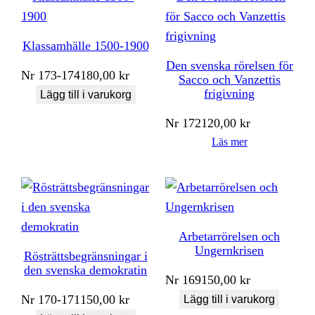
Klassamhälle 1500-1900
Den svenska rörelsen för
Nr
173-174
180,00
kr
Sacco och Vanzettis
frigivning
Lägg till i varukorg
Nr
172
120,00
kr
Läs mer
Arbetarrörelsen och
Ungernkrisen
Rösträttsbegränsningar i
den svenska demokratin
Nr
169
150,00
kr
Nr
170-171
150,00
kr
Lägg till i varukorg