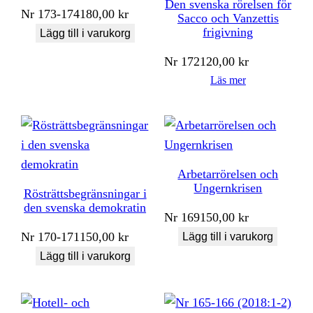
Den svenska rörelsen för
Nr
173-174
180,00
kr
Sacco och Vanzettis
frigivning
Lägg till i varukorg
Nr
172
120,00
kr
Läs mer
Arbetarrörelsen och
Ungernkrisen
Rösträttsbegränsningar i
den svenska demokratin
Nr
169
150,00
kr
Nr
170-171
150,00
kr
Lägg till i varukorg
Lägg till i varukorg