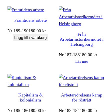
Framtidens arbete
Nr
189-190
180,00
kr
Från
Lägg till i varukorg
Arbetarhistorikermötet i
Helsingborg
Nr
187-188
180,00
kr
Läs mer
Kapitalism &
Arbetarrörelsens kamp
kolonialism
för rösträtt
Nr
185-186
180,00
kr
Nr
183-184
180,00
kr