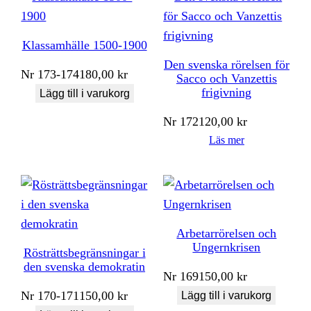
Klassamhälle 1500-1900
Den svenska rörelsen för
Nr
173-174
180,00
kr
Sacco och Vanzettis
frigivning
Lägg till i varukorg
Nr
172
120,00
kr
Läs mer
Arbetarrörelsen och
Ungernkrisen
Rösträttsbegränsningar i
den svenska demokratin
Nr
169
150,00
kr
Nr
170-171
150,00
kr
Lägg till i varukorg