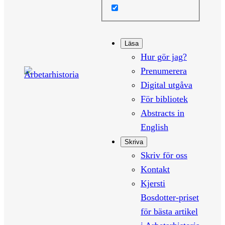
Läsa
Hur gör jag?
Prenumerera
Digital utgåva
För bibliotek
Abstracts in
English
Skriva
Skriv för oss
Kontakt
Kjersti
Bosdotter-priset
för bästa artikel