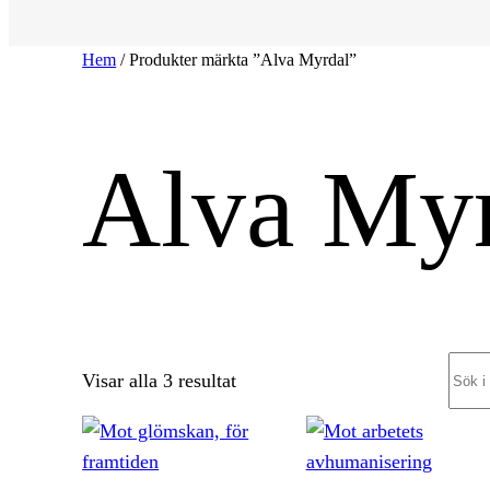
Hem
/ Produkter märkta ”Alva Myrdal”
Alva My
Sear
Sortera
Visar alla 3 resultat
efter
senaste