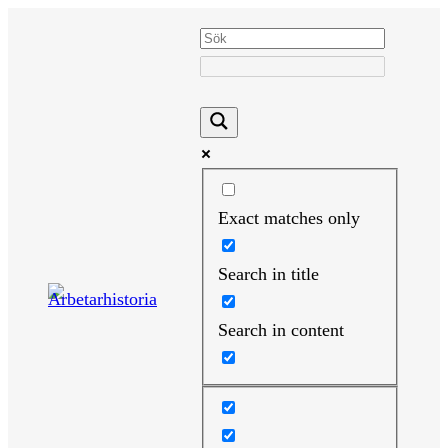
Hoppa
till
innehåll
Exact matches only
Search in title
Search in content