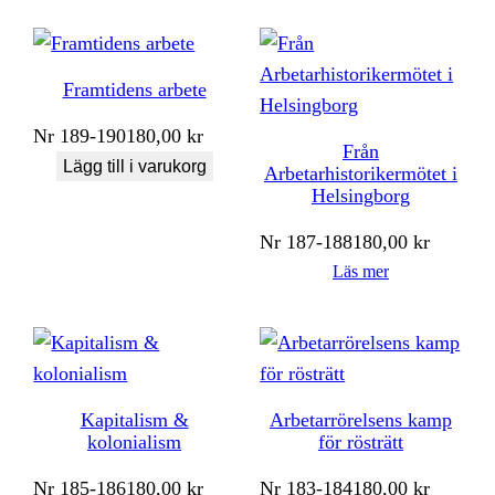
Framtidens arbete
Nr
189-190
180,00
kr
Från
Lägg till i varukorg
Arbetarhistorikermötet i
Helsingborg
Nr
187-188
180,00
kr
Läs mer
Kapitalism &
Arbetarrörelsens kamp
kolonialism
för rösträtt
Nr
185-186
180,00
kr
Nr
183-184
180,00
kr