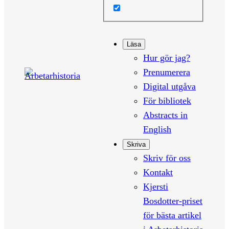
Läsa
Hur gör jag?
Prenumerera
Digital utgåva
För bibliotek
Abstracts in
English
Skriva
Skriv för oss
Kontakt
Kjersti
Bosdotter-priset
för bästa artikel