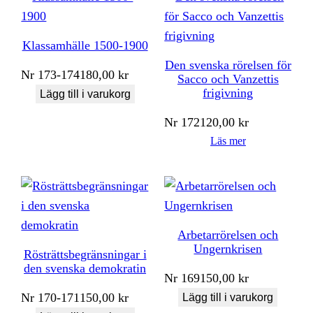
Klassamhälle 1500-1900
Den svenska rörelsen för
Nr
173-174
180,00
kr
Sacco och Vanzettis
frigivning
Lägg till i varukorg
Nr
172
120,00
kr
Läs mer
Arbetarrörelsen och
Ungernkrisen
Rösträttsbegränsningar i
den svenska demokratin
Nr
169
150,00
kr
Nr
170-171
150,00
kr
Lägg till i varukorg