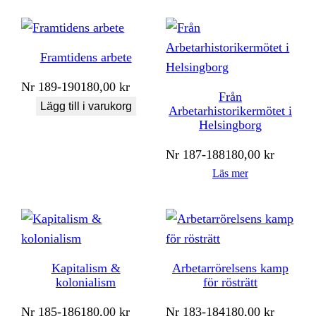
Framtidens arbete
Nr
189-190
180,00
kr
Från
Lägg till i varukorg
Arbetarhistorikermötet i
Helsingborg
Nr
187-188
180,00
kr
Läs mer
Kapitalism &
Arbetarrörelsens kamp
kolonialism
för rösträtt
Nr
185-186
180,00
kr
Nr
183-184
180,00
kr