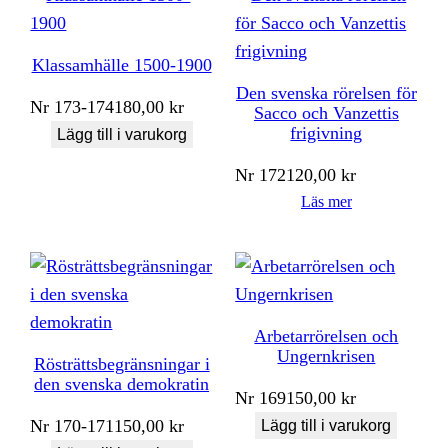
Klassamhälle 1500-1900
Den svenska rörelsen för
Nr
173-174
180,00
kr
Sacco och Vanzettis
frigivning
Lägg till i varukorg
Nr
172
120,00
kr
Läs mer
Arbetarrörelsen och
Ungernkrisen
Rösträttsbegränsningar i
den svenska demokratin
Nr
169
150,00
kr
Nr
170-171
150,00
kr
Lägg till i varukorg