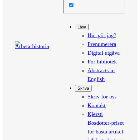
Läsa
Hur gör jag?
Prenumerera
Digital utgåva
För bibliotek
Abstracts in
English
Skriva
Skriv för oss
Kontakt
Kjersti
Bosdotter-priset
för bästa artikel