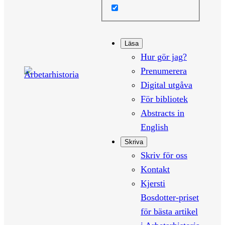
Läsa
Hur gör jag?
Prenumerera
Digital utgåva
För bibliotek
Abstracts in
English
Skriva
Skriv för oss
Kontakt
Kjersti
Bosdotter-priset
för bästa artikel