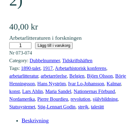
2)
40,00
kr
Arbetarlitteraturen i forskningen
N
Lägg till i varukorg
Nr
073-074
r
Category:
Dubbelnummer
, 
Tidskriftshäften
7
Tags:
1890-talet
, 
1917
, 
Arbetarhistorisk konferens
, 
3
arbetarlitteratur
, 
arbetarrörelse
, 
Belgien
, 
Björn Olsson
, 
Börje
-
Henningsson
, 
Hans Nyström
, 
Ivar Lo-Johansson
, 
Kalmar
, 
7
konst
, 
Lars Ahlin
, 
Maria Sandel
, 
Nationernas Förbund
, 
4
Nordamerika
, 
Pierre Bourdieu
, 
revolution
, 
självbildning
, 
(
Statssystemet
, 
Stig-Lennart Godin
, 
strejk
, 
talerätt
1
Beskrivning
9
9