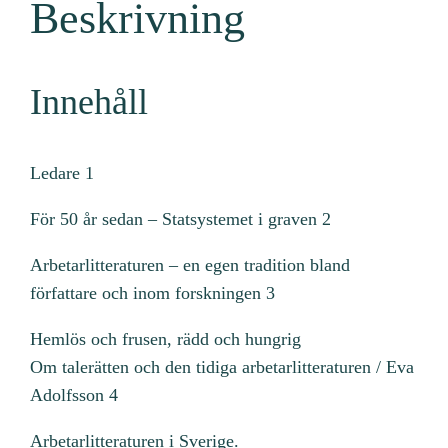
Beskrivning
5
:
1
Innehåll
-
2
)
Ledare 1
m
ä
För 50 år sedan – Statsystemet i graven 2
n
g
Arbetarlitteraturen – en egen tradition bland
d
författare och inom forskningen 3
Hemlös och frusen, rädd och hungrig
Om talerätten och den tidiga arbetarlitteraturen / Eva
Adolfsson 4
Arbetarlitteraturen i Sverige.