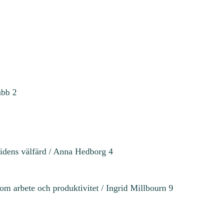
1
-
2
)
m
ä
n
ubb 2
g
d
ividens välfärd / Anna Hedborg 4
om arbete och produktivitet / Ingrid Millbourn 9