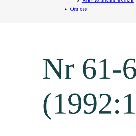
Köp- & användarvilkor
Om oss
Nr 61-
(1992:1