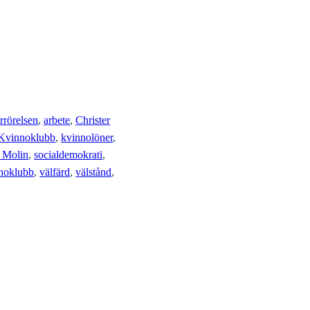
rrörelsen
, 
arbete
, 
Christer
Kvinnoklubb
, 
kvinnolöner
, 
 Molin
, 
socialdemokrati
, 
noklubb
, 
välfärd
, 
välstånd
, 