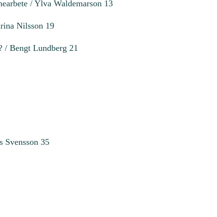
önearbete / Ylva Waldemarson 13
arina Nilsson 19
et? / Bengt Lundberg 21
rs Svensson 35