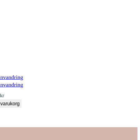
invandring
0
kr
i varukorg