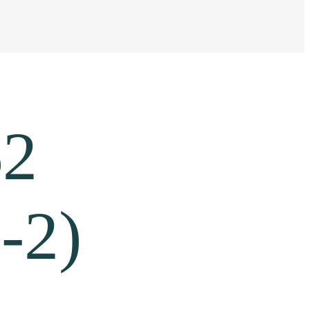
62
-2)