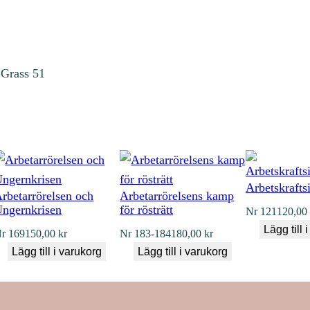
 Grass 51
Arbetskrafts
rbetarrörelsen och
Arbetarrörelsens kamp
ngernkrisen
för rösträtt
Nr
121
120,0
Lägg till 
r
169
150,00
kr
Nr
183-184
180,00
kr
Lägg till i varukorg
Lägg till i varukorg