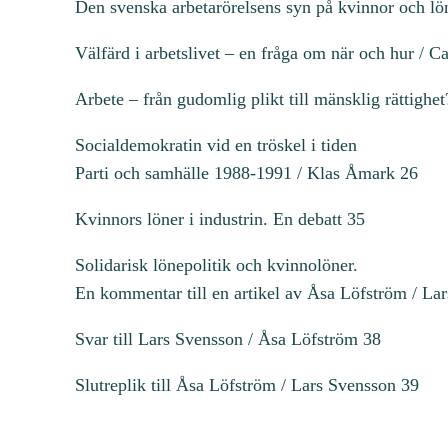
Den svenska arbetarörelsens syn på kvinnor och l
Välfärd i arbetslivet – en fråga om när och hur / C
Arbete – från gudomlig plikt till mänsklig rättigh
Socialdemokratin vid en tröskel i tiden
Parti och samhälle 1988-1991 / Klas Åmark 26
Kvinnors löner i industrin. En debatt 35
Solidarisk lönepolitik och kvinnolöner.
En kommentar till en artikel av Åsa Löfström / La
Svar till Lars Svensson / Åsa Löfström 38
Slutreplik till Åsa Löfström / Lars Svensson 39