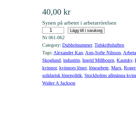
40,00
kr
Synen på arbetet i arbetarrörelsen
N
Lägg till i varukorg
Nr
061-062
r
Category:
Dubbelnummer
, 
Tidskriftshäften
6
Tags:
Alexander Kan
, 
Ann-Sofie Nilsson
, 
Arbeta
1
Skoglund
, 
industrin
, 
Ingrid Millbourn
, 
Kautsky
, 
-
kvinnor
, 
kvinnors löner
, 
lönearbete
, 
Marx
, 
Roger
6
solidarisk lönepolitik
, 
Stockholms allmänna kvin
2
Walter A Jackson
(
1
9
9
2
: