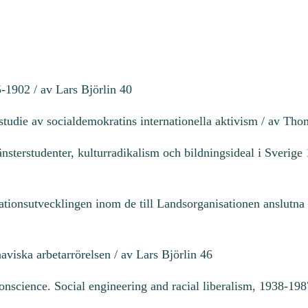
-1902 / av Lars Björlin 40
tudie av socialdemokratins internationella aktivism / av Tho
nsterstudenter, kulturradikalism och bildningsideal i Sverig
tionsutvecklingen inom de till Landsorganisationen anslutna
viska arbetarrörelsen / av Lars Björlin 46
nscience. Social engineering and racial liberalism, 1938-19