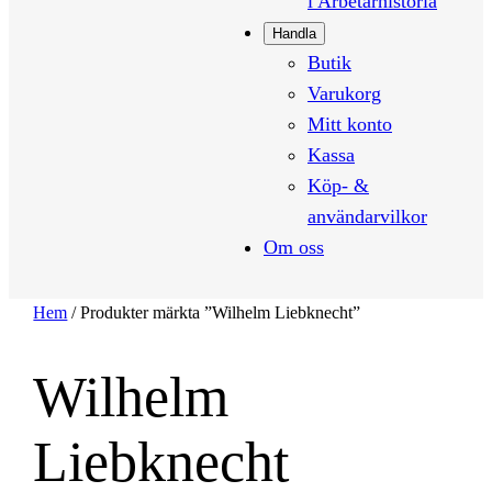
i Arbetarhistoria
Handla
Butik
Varukorg
Mitt konto
Kassa
Köp- &
användarvilkor
Om oss
Hem
/ Produkter märkta ”Wilhelm Liebknecht”
Wilhelm
Liebknecht