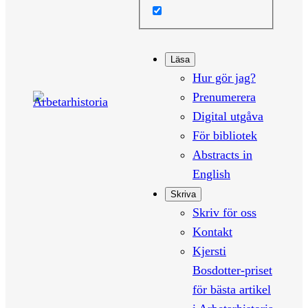
Läsa
Hur gör jag?
Prenumerera
Digital utgåva
För bibliotek
Abstracts in
English
Skriva
Skriv för oss
Kontakt
Kjersti
Bosdotter-priset
för bästa artikel