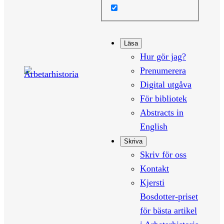
Läsa
Hur gör jag?
Prenumerera
Digital utgåva
För bibliotek
Abstracts in
English
Skriva
Skriv för oss
Kontakt
Kjersti
Bosdotter-priset
för bästa artikel