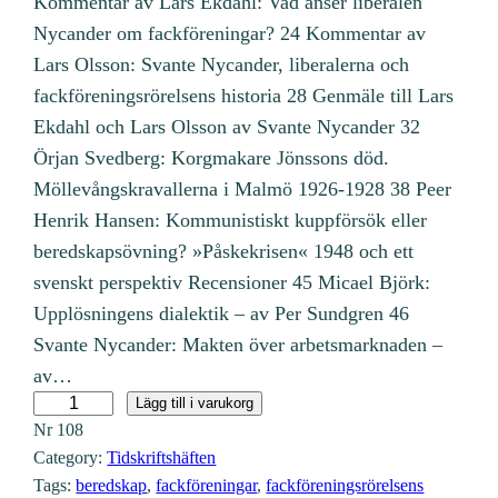
Kommentar av Lars Ekdahl: Vad anser liberalen
Nycander om fackföreningar? 24 Kommentar av
Lars Olsson: Svante Nycander, liberalerna och
fackföreningsrörelsens historia 28 Genmäle till Lars
Ekdahl och Lars Olsson av Svante Nycander 32
Örjan Svedberg: Korgmakare Jönssons död.
Möllevångskravallerna i Malmö 1926-1928 38 Peer
Henrik Hansen: Kommunistiskt kuppförsök eller
beredskapsövning? »Påskekrisen« 1948 och ett
svenskt perspektiv Recensioner 45 Micael Björk:
Upplösningens dialektik – av Per Sundgren 46
Svante Nycander: Makten över arbetsmarknaden –
av…
N
Lägg till i varukorg
Nr
108
r
Category:
Tidskriftshäften
1
Tags:
beredskap
, 
fackföreningar
, 
fackföreningsrörelsens