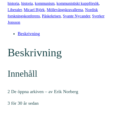
0
historia
, 
historia
, 
kommunism
, 
kommunistiskt kuppförsök
, 
8
Liberaler
, 
Micael Björk
, 
Möllevångskravallerna
, 
Nordisk
(
forskningskonferens
, 
Påskekrisen
, 
Svante Nycander
, 
Sverker
2
Jonsson
0
Beskrivning
0
3
Beskrivning
:
4
)
m
Innehåll
ä
n
2 De öppna arkiven – av Erik Norberg
g
d
3 för 30 år sedan