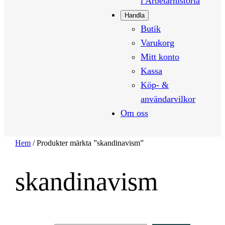
i Arbetarhistoria
Handla
Butik
Varukorg
Mitt konto
Kassa
Köp- &
användarvilkor
Om oss
Hem
/ Produkter märkta ”skandinavism”
skandinavism