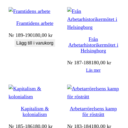
Framtidens arbete
Nr
189-190
180,00
kr
Från
Lägg till i varukorg
Arbetarhistorikermötet i
Helsingborg
Nr
187-188
180,00
kr
Läs mer
Kapitalism &
Arbetarrörelsens kamp
kolonialism
för rösträtt
Nr
185-186
180,00
kr
Nr
183-184
180,00
kr