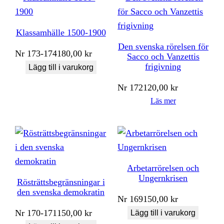
Klassamhälle 1500-1900
Den svenska rörelsen för
Nr
173-174
180,00
kr
Sacco och Vanzettis
frigivning
Lägg till i varukorg
Nr
172
120,00
kr
Läs mer
Arbetarrörelsen och
Ungernkrisen
Rösträttsbegränsningar i
den svenska demokratin
Nr
169
150,00
kr
Nr
170-171
150,00
kr
Lägg till i varukorg