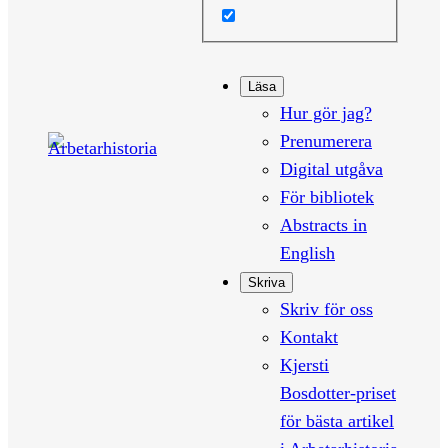
Läsa
Hur gör jag?
Prenumerera
Digital utgåva
För bibliotek
Abstracts in
English
Skriva
Skriv för oss
Kontakt
Kjersti
Bosdotter-priset
för bästa artikel