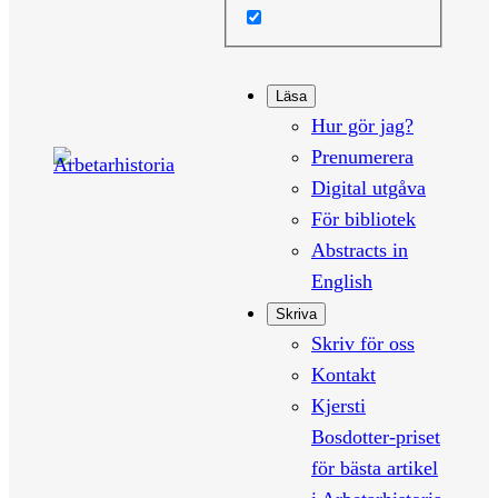
Läsa
Hur gör jag?
Prenumerera
Digital utgåva
För bibliotek
Abstracts in
English
Skriva
Skriv för oss
Kontakt
Kjersti
Bosdotter-priset
för bästa artikel