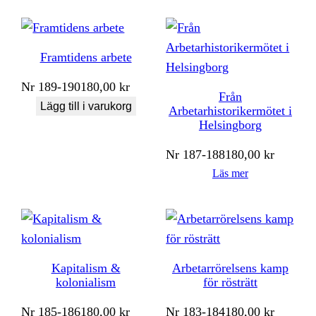
Framtidens arbete
Nr
189-190
180,00
kr
Från
Lägg till i varukorg
Arbetarhistorikermötet i
Helsingborg
Nr
187-188
180,00
kr
Läs mer
Kapitalism &
Arbetarrörelsens kamp
kolonialism
för rösträtt
Nr
185-186
180,00
kr
Nr
183-184
180,00
kr