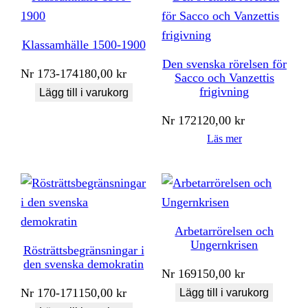
Klassamhälle 1500-1900
Den svenska rörelsen för
Nr
173-174
180,00
kr
Sacco och Vanzettis
frigivning
Lägg till i varukorg
Nr
172
120,00
kr
Läs mer
Arbetarrörelsen och
Ungernkrisen
Rösträttsbegränsningar i
den svenska demokratin
Nr
169
150,00
kr
Nr
170-171
150,00
kr
Lägg till i varukorg