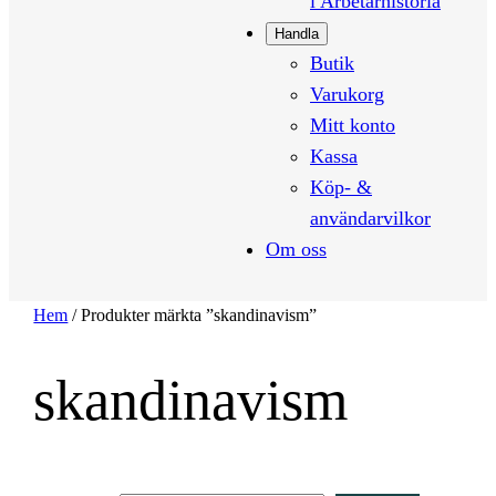
i Arbetarhistoria
Handla
Butik
Varukorg
Mitt konto
Kassa
Köp- &
användarvilkor
Om oss
Hem
/ Produkter märkta ”skandinavism”
skandinavism