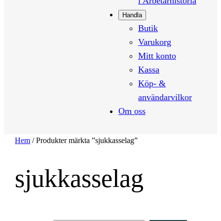
i Arbetarhistoria
Handla
Butik
Varukorg
Mitt konto
Kassa
Köp- &
användarvilkor
Om oss
Hem
/ Produkter märkta ”sjukkasselag”
sjukkasselag