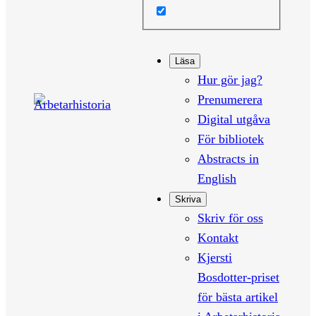
Läsa
Hur gör jag?
Prenumerera
Digital utgåva
För bibliotek
Abstracts in
English
Skriva
Skriv för oss
Kontakt
Kjersti
Bosdotter-priset
för bästa artikel