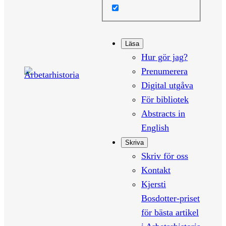
Läsa
Hur gör jag?
Prenumerera
Digital utgåva
För bibliotek
Abstracts in
English
Skriva
Skriv för oss
Kontakt
Kjersti
Bosdotter-priset
för bästa artikel