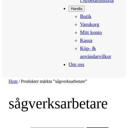
i Arbetarhistoria
Handla
Butik
Varukorg
Mitt konto
Kassa
Köp- &
användarvilkor
Om oss
Hem
/ Produkter märkta ”sågverksarbetare”
sågverksarbetare