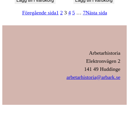
Lägg till i varukorg
Lägg till i varukorg
Föregående sida
1
2
3
4
5
…
7
Nästa sida
Arbetarhistoria
Elektronvägen 2
141 49 Huddinge
arbetarhistoria@arbark.se