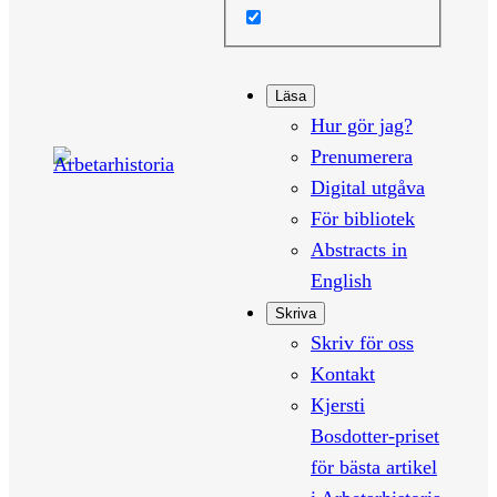
Läsa
Hur gör jag?
Prenumerera
Digital utgåva
För bibliotek
Abstracts in
English
Skriva
Skriv för oss
Kontakt
Kjersti
Bosdotter-priset
för bästa artikel