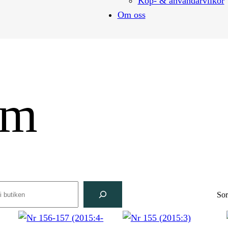
Köp- & användarvilkor
Om oss
om
rch
Sor