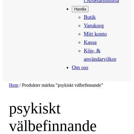
i Arbetarhistoria
Handla
Butik
Varukorg
Mitt konto
Kassa
Köp- &
användarvilkor
Om oss
Hem
/ Produkter märkta ”psykiskt välbefinnande”
psykiskt
välbefinnande