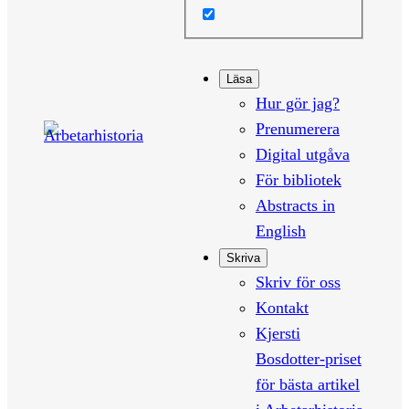
Läsa
Hur gör jag?
Prenumerera
Digital utgåva
För bibliotek
Abstracts in
English
Skriva
Skriv för oss
Kontakt
Kjersti
Bosdotter-priset
för bästa artikel