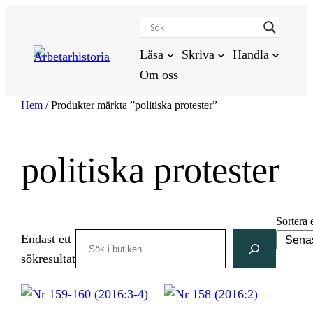
Hoppa
till
innehåll
Läsa
Skriva
Handla
Om oss
Hem
/ Produkter märkta ”politiska protester”
politiska protester
Sortera 
Search
Endast ett
sökresultat