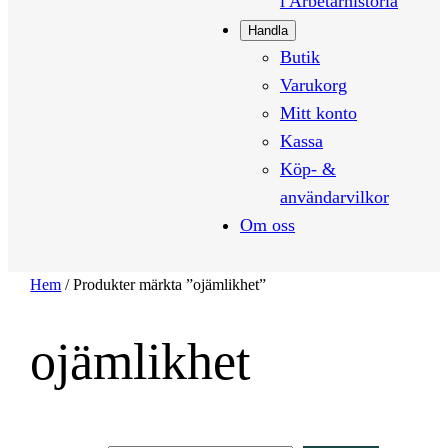
i Arbetarhistoria
Handla
Butik
Varukorg
Mitt konto
Kassa
Köp- &
användarvilkor
Om oss
Hem
/ Produkter märkta ”ojämlikhet”
ojämlikhet