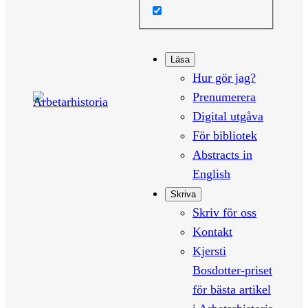
Läsa
Hur gör jag?
Prenumerera
Digital utgåva
För bibliotek
Abstracts in
English
Skriva
Skriv för oss
Kontakt
Kjersti
Bosdotter-priset
för bästa artikel