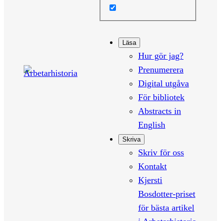
Läsa
Hur gör jag?
Prenumerera
Digital utgåva
För bibliotek
Abstracts in
English
Skriva
Skriv för oss
Kontakt
Kjersti
Bosdotter-priset
för bästa artikel