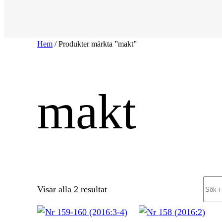
Hem
/ Produkter märkta ”makt”
makt
Sear
Sortera
Visar alla 2 resultat
efter
senaste