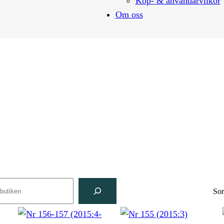
Köp- & användarvilkor
Om oss
ch
Sor