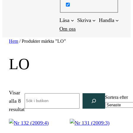
Läsa
Skriva
Handla
Om oss
Hem
/ Produkter märkta ”LO”
LO
Visar
Search
Sortera efter
alla 8
Sortera
resultat
efter
senaste