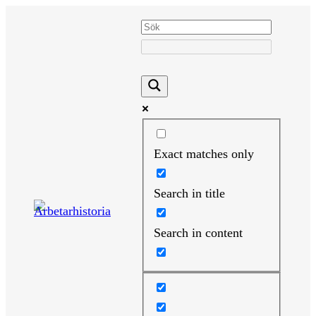
Hoppa
till
innehåll
Exact matches only
Search in title
Search in content