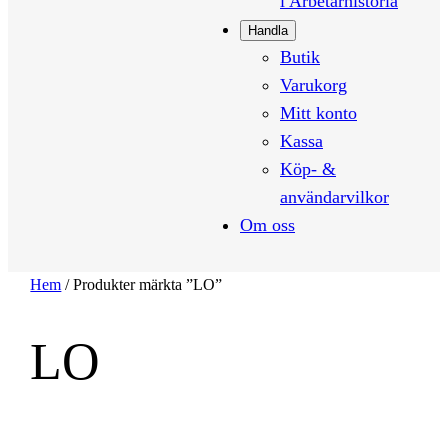
i Arbetarhistoria
Handla
Butik
Varukorg
Mitt konto
Kassa
Köp- &
användarvilkor
Om oss
Hem
/ Produkter märkta ”LO”
LO