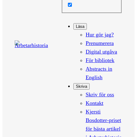
Läsa
Hur gör jag?
Prenumerera
Digital utgåva
För bibliotek
Abstracts in
English
Skriva
Skriv för oss
Kontakt
Kjersti
Bosdotter-priset
för bästa artikel