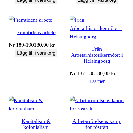
Lägg till i varukorg
Lägg till i varukorg
Framtidens arbete
Nr
189-190
180,00
kr
Från
Lägg till i varukorg
Arbetarhistorikermötet i
Helsingborg
Nr
187-188
180,00
kr
Läs mer
Kapitalism &
Arbetarrörelsens kamp
kolonialism
för rösträtt