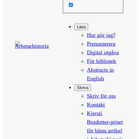
Läsa
Hur gör jag?
Prenumerera
Digital utgåva
För bibliotek
Abstracts in
English
Skriva
Skriv för oss
Kontakt
Kjersti
Bosdotter-priset
för bästa artikel