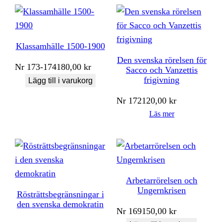
Klassamhälle 1500-1900
Den svenska rörelsen för
Nr
173-174
180,00
kr
Sacco och Vanzettis
frigivning
Lägg till i varukorg
Nr
172
120,00
kr
Läs mer
Arbetarrörelsen och
Ungernkrisen
Rösträttsbegränsningar i
den svenska demokratin
Nr
169
150,00
kr