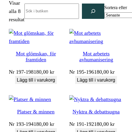
Visar
Search
Sortera efter
alla 8
Sortera
resultat
efter
senaste
Mot glömskan, för
Mot arbetets
framtiden
avhumanisering
Nr
197-198
180,00
kr
Nr
195-196
180,00
kr
Lägg till i varukorg
Lägg till i varukorg
Platser & minnen
Nyktra & debattsugna
Nr
193-194
180,00
kr
Nr
191-192
180,00
kr