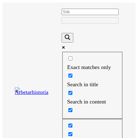
Hoppa
till
innehåll
Exact matches only
Search in title
Search in content