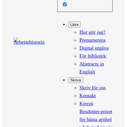
Läsa
Hur gör jag?
Prenumerera
Digital utgåva
För bibliotek
Abstracts in
English
Skriva
Skriv för oss
Kontakt
Kjersti
Bosdotter-priset
för bästa artikel