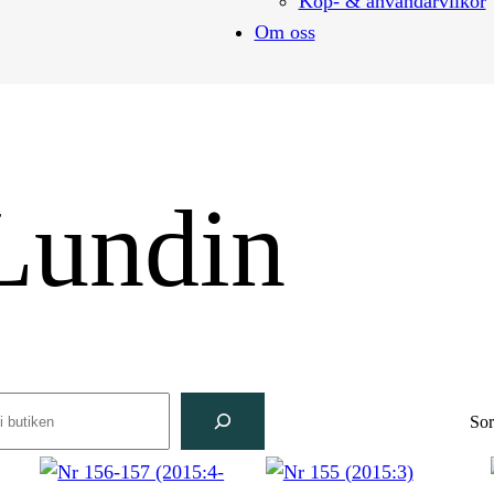
Köp- & användarvilkor
Om oss
Lundin
rch
Sor