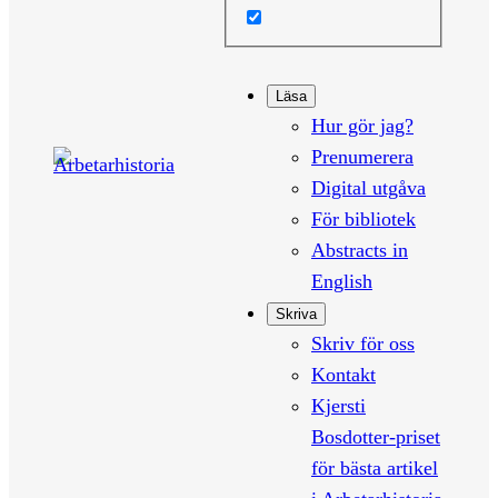
Läsa
Hur gör jag?
Prenumerera
Digital utgåva
För bibliotek
Abstracts in
English
Skriva
Skriv för oss
Kontakt
Kjersti
Bosdotter-priset
för bästa artikel