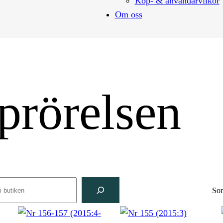
Köp- & användarvilkor
Om oss
prörelsen
rch
Sor