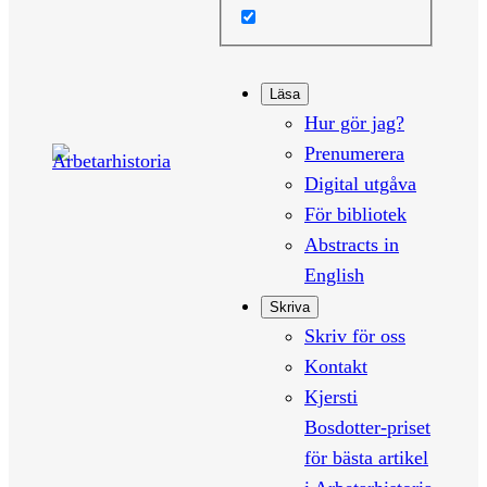
Läsa
Hur gör jag?
Prenumerera
Digital utgåva
För bibliotek
Abstracts in
English
Skriva
Skriv för oss
Kontakt
Kjersti
Bosdotter-priset
för bästa artikel