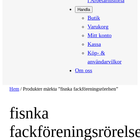
i Arbetarhistoria
Handla
Butik
Varukorg
Mitt konto
Kassa
Köp- &
användarvilkor
Om oss
Hem
/ Produkter märkta ”fisnka fackföreningsrörelsen”
fisnka
fackföreningsrörels