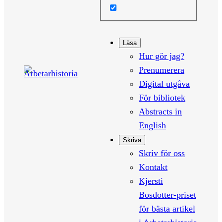
Läsa
Hur gör jag?
Prenumerera
Digital utgåva
För bibliotek
Abstracts in
English
Skriva
Skriv för oss
Kontakt
Kjersti
Bosdotter-priset
för bästa artikel